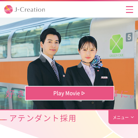
J-Creationとは
J-Creationとはトップ
私たちのサービス
ごあいさつ
研修のご案内
経営理念
ニュースリリース
サスティナビリティの取組み
採用情報
Play Movie
会社概要
採用情報トップ
お問い合わせ
アテンダント採用
メニュー
組織図
アテンダント採用
閉じる
アテンダント採用トップ
ＪＲ東日本グループの一員として
アルバイト採用