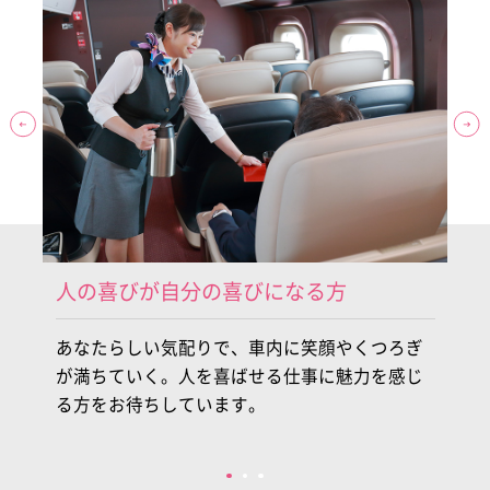
人の喜びが自分の喜びになる方
出
か
あなたらしい気配りで、車内に笑顔やくつろぎ
人
で
が満ちていく。人を喜ばせる仕事に魅力を感じ
ヒ
る方をお待ちしています。
い