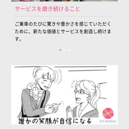
サービスを磨き続けること
誠
ま
ご乗車のたびに驚きや豊かさを感じていただく
お
こ
ために、新たな価値とサービスを創造し続けま
「
す。
す