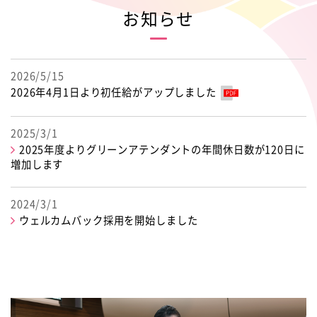
お知らせ
仕事内容
ダイバーシティの推進
ウェルカムバック採用（再雇用）
先輩社員の声
コンプライアンスについて
2026/5/15
2026年4月1日より初任給がアップしました
教育・研修
働く環境・制度
2025/3/1
2025年度よりグリーンアテンダントの年間休日数が120日に
増加します
募集要項
2024/3/1
採用Q&A
ウェルカムバック採用を開始しました