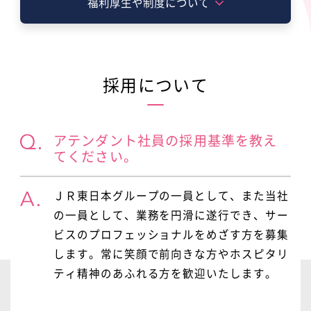
教育・研修
福利厚生や制度について
ダイバーシティの推進
ウェルカムバック採用（再雇用）
働く環境・制度
コンプライアンスについて
募集要項
採用について
採用Q&A
アテンダント社員の採用基準を教え
てください。
ＪＲ東日本グループの一員として、また当社
の一員として、業務を円滑に遂行でき、サー
ビスのプロフェッショナルをめざす方を募集
します。常に笑顔で前向きな方やホスピタリ
ティ精神のあふれる方を歓迎いたします。