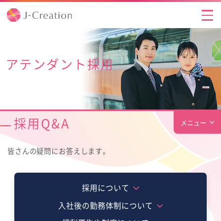
J-Creationとは
アテンダント採用
J-Creationとはトップ
私たちのサービス
ごあいさつ
研修のご案内
経営理念
ニュースリリース
採用Q&A
メニュー
サスティナビリティの取組み
採用情報
アテンダント採用トップ
皆さんの疑問にお答えします。
会社概要
採用情報トップ
お問い合わせ
仕事内容
採用について
組織図
アテンダント採用
先輩社員の声
入社後の勤務体制について
閉じる
ＪＲ東日本グループの一員として
アルバイト採用