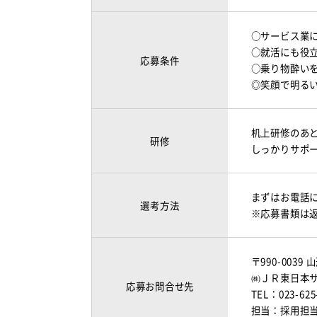
○サービス業
○就活にも役
応募条件
○乗り物酔い
◎笑顔で明る
机上研修のあ
研修
しっかりサポ
まずはお電話
選考方法
※応募書類は
〒990-0039
山
㈱ＪＲ東日本
応募お問合せ先
TEL：023-625
担当：採用担