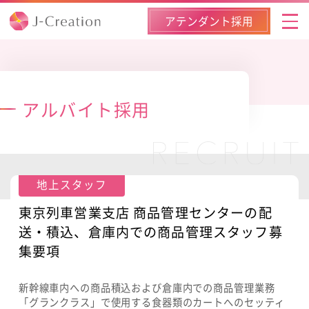
アテンダント採用
J-Creationとは
J-Creationとはトップ
私たちのサービス
アルバイト採用
ごあいさつ
研修のご案内
経営理念
ニュースリリース
地上スタッフ
サスティナビリティの取組み
採用情報
東京列車営業支店 商品管理センターの配
送・積込、倉庫内での商品管理スタッフ募
会社概要
採用情報トップ
お問い合わせ
集要項
組織図
アテンダント採用
新幹線車内への商品積込および倉庫内での商品管理業務
アテンダント
採用
「グランクラス」で使用する食器類のカートへのセッティ
ＪＲ東日本グループの一員として
アルバイト採用